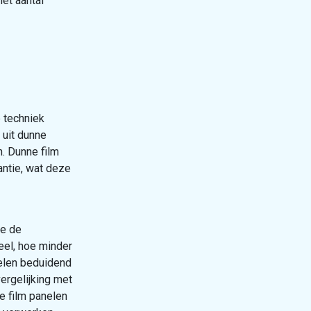
et aantal
e techniek
 uit dunne
n. Dunne film
ntie, wat deze
ie de
eel, hoe minder
elen beduidend
ergelijking met
e film panelen