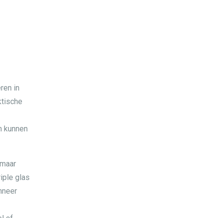
ren in
ktische
n kunnen
 maar
iple glas
anneer