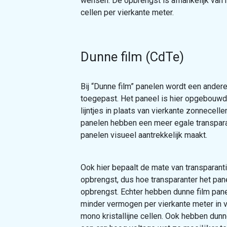
wensen. De opbrengst is afhankelijk van h
cellen per vierkante meter.
Dunne film (CdTe)
Bij “Dunne film” panelen wordt een ander
toegepast. Het paneel is hier opgebouwd
lijntjes in plaats van vierkante zonnecelle
panelen hebben een meer egale transpara
panelen visueel aantrekkelijk maakt.
Ook hier bepaalt de mate van transparant
opbrengst, dus hoe transparanter het pan
opbrengst. Echter hebben dunne film pan
minder vermogen per vierkante meter in v
mono kristallijne cellen. Ook hebben dunn