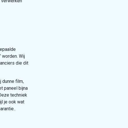
e verwerken
bepaalde
” worden. Wij
anciers die dit
j dunne film,
t paneel bijna
 Deze techniek
jl je ook wat
rantie..