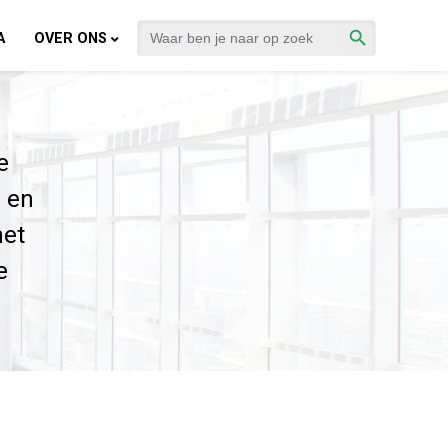
Zoekknop
Zoek
A
OVER ONS
naar:
e
 en
het
e