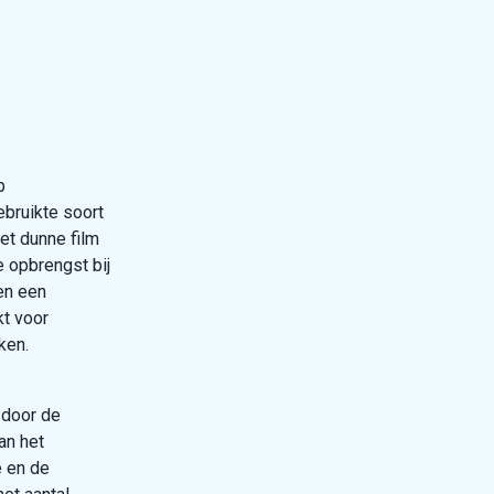
p
ebruikte soort
et dunne film
 opbrengst bij
en een
kt voor
ken.
 door de
an het
e en de