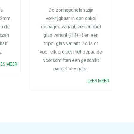
de
De zonnepanelen zijn
n 2mm
verkrijgbaar in een enkel
an de
gelaagde variant, een dubbel
ozen
glas variant (HR++) en een
half
tripel glas variant. Zo is er
s.
voor elk project met bepaalde
voorschriften een geschikt
EES MEER
paneel te vinden.
LEES MEER