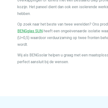
overkappingen of luifels met een bestaand diep profie
kozijn. Het paneel dient dan ook een isolerende werki
hebben.
Op zoek naar het beste van twee werelden? Ons prod
BENGglas SUN
heeft een ongeëvenaarde isolatie wa
(U=0,5) waardoor verduurzaming op twee fronten beh
wordt.
Wij als BENGsolar helpen u graag met een maatoploss
perfect aansluit bij de wensen.